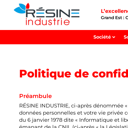
L’excelle
Grand Est :
Société
S
Politique de confid
Préambule
RÉSINE INDUSTRIE, ci-après dénommée « l
données personnelles et votre vie privée c
du 6 janvier 1978 dite « Informatique et 
émanant de la CNIL (ci-après « la Législati