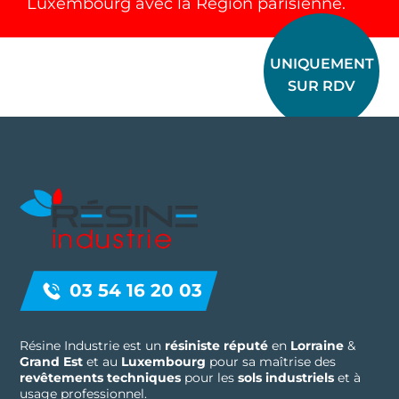
Luxembourg avec la Région parisienne.
UNIQUEMENT
SUR RDV
03 54 16 20 03
Résine Industrie est un
résiniste réputé
en
Lorraine
&
Grand Est
et au
Luxembourg
pour sa maîtrise des
revêtements techniques
pour les
sols industriels
et à
usage professionnel.