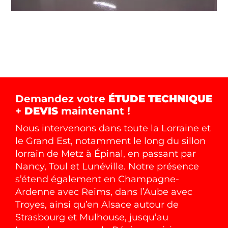
Demandez votre
ÉTUDE TECHNIQUE
+
DEVIS
maintenant !
Nous intervenons dans toute la Lorraine et
le Grand Est, notamment le long du sillon
lorrain de Metz à Épinal, en passant par
Nancy, Toul et Lunéville. Notre présence
s’étend également en Champagne-
Ardenne avec Reims, dans l’Aube avec
Troyes, ainsi qu’en Alsace autour de
Strasbourg et Mulhouse, jusqu’au