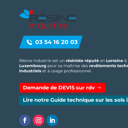
03 54 16 20 03
Résine Industrie est un
résiniste réputé
en
Lorraine
&
Luxembourg
pour sa maîtrise des
revêtements tech
industriels
et à usage professionnel.
Demande de DEVIS sur rdv
Lire notre Guide technique sur les sols 