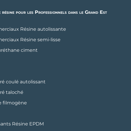
e résine pour les Professionnels dans le Grand Est
merciaux Résine autolissante
merciaux Résine semi-lisse
yuréthane ciment
iré coulé autolissant
iré taloché
ne filmogène
issants Résine EPDM