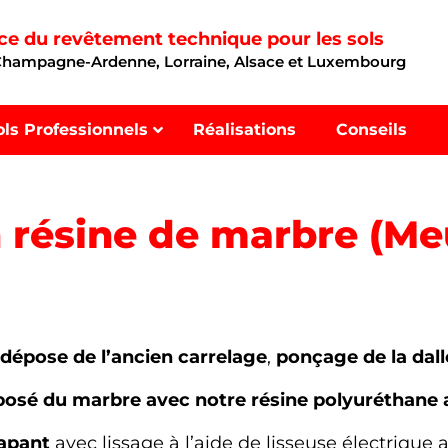
nce du revêtement technique pour les sols
 Champagne-Ardenne, Lorraine, Alsace et Luxembourg
ols Professionnels
Réalisations
Conseils
en résine de marbre (M
a
dépose de l’ancien carrelage
,
ponçage de la dall
posé du marbre avec notre résine polyuréthane 
rapant
avec lissage à l’aide de lisseuse électrique 