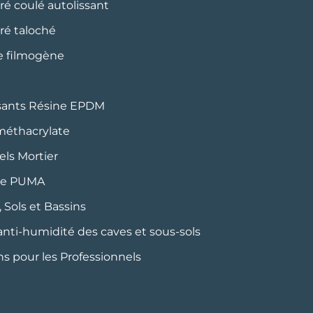
iré coulé autolissant
iré taloché
ne filmogène
issants Résine EPDM
 méthacrylate
els Mortier
ate PUMA
 Sols et Bassins
ti-humidité des caves et sous-sols
s pour les Professionnels