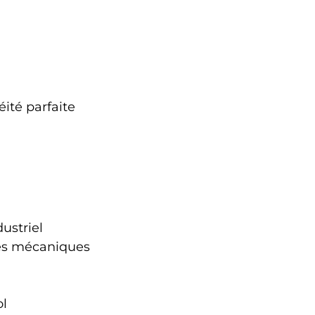
ité parfaite
dustriel
tes mécaniques
ol