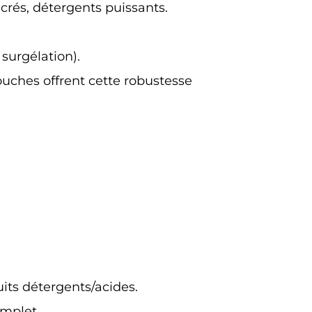
ucrés, détergents puissants.
 surgélation).
uches offrent cette robustesse
uits détergents/acides.
omplet.