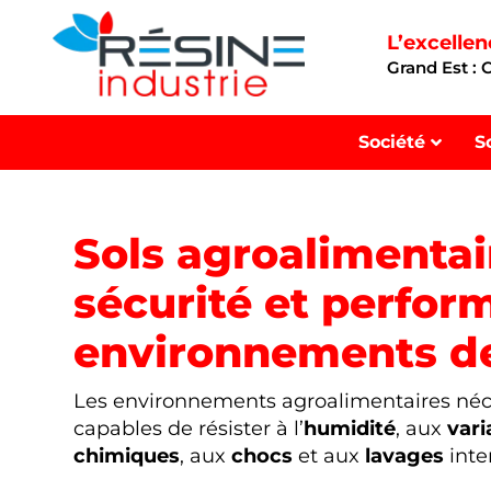
L’excelle
Grand Est :
Société
S
Sols agroalimentai
sécurité et perfor
environnements d
Les environnements agroalimentaires néc
capables de résister à l’
humidité
, aux
vari
chimiques
, aux
chocs
et aux
lavages
inten