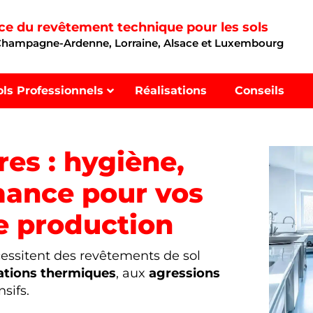
nce du revêtement technique pour les sols
 Champagne-Ardenne, Lorraine, Alsace et Luxembourg
ols Professionnels
Réalisations
Conseils
res : hygiène,
mance pour vos
e production
essitent des revêtements de sol
ations thermiques
, aux
agressions
sifs.