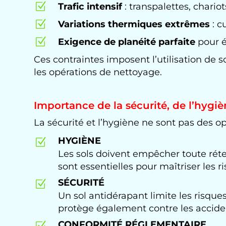
Z
Trafic intensif
: transpalettes, chario
Z
Variations thermiques extrêmes
: c
Z
Exigence de planéité parfaite
pour év
Ces contraintes imposent l’utilisation de s
les opérations de nettoyage.
Importance de la sécurité, de l’hygi
La sécurité et l’hygiène ne sont pas des op
HYGIÈNE
Z
Les sols doivent empêcher toute rétent
sont essentielles pour maîtriser les 
SÉCURITÉ
Z
Un sol antidérapant limite les risqu
protège également contre les accide
CONFORMITÉ RÉGLEMENTAIRE
Z