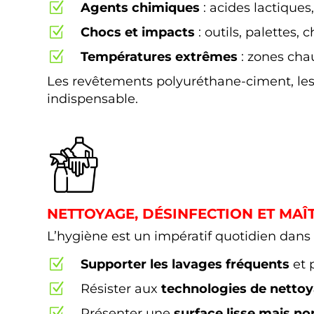
Z
Agents chimiques
: acides lactiques
Z
Chocs et impacts
: outils, palettes, 
Z
Températures extrêmes
: zones chau
Les revêtements polyuréthane-ciment, les 
indispensable.
NETTOYAGE, DÉSINFECTION ET MAÎ
L’hygiène est un impératif quotidien dans 
Z
Supporter les lavages fréquents
et p
Z
Résister aux
technologies de netto
Z
Présenter une
surface lisse mais no