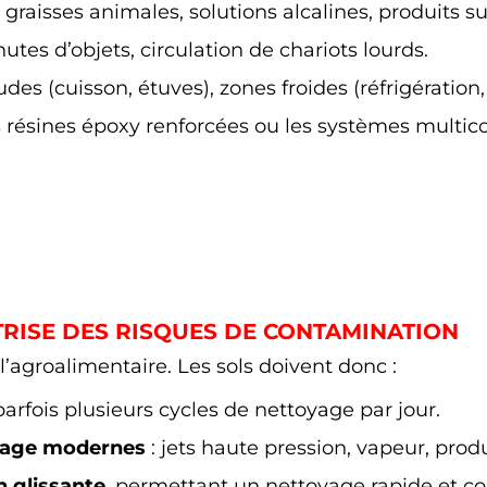
, graisses animales, solutions alcalines, produits s
chutes d’objets, circulation de chariots lourds.
des (cuisson, étuves), zones froides (réfrigération,
résines époxy renforcées ou les systèmes multico
TRISE DES RISQUES DE CONTAMINATION
l’agroalimentaire. Les sols doivent donc :
arfois plusieurs cycles de nettoyage par jour.
yage modernes
: jets haute pression, vapeur, prod
n glissante
, permettant un nettoyage rapide et c